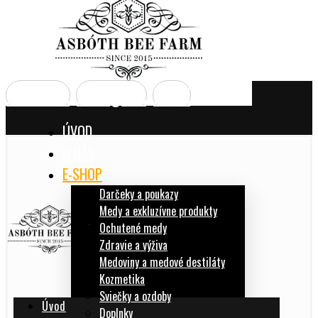
Facebook
Instagram
Email
ÚVOD
O NÁS
E-SHOP
Darčeky a poukazy
Medy a exkluzívne produkty
Ochutené medy
Zdravie a výživa
Medoviny a medové destiláty
Kozmetika
Sviečky a ozdoby
Úvod
Doplnky