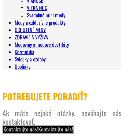
VIANOCE
VEĽKÁ NOC
Svadobné mini medy
Medy a exkluzívne produkty
OCHUTENÉ MEDY
ZDRAVIE A VÝŽIVA
Medoviny a medové destiláty
Kozmetika
Sviečky a ozdoby
Doplinky
POTREBUJETE PORADIŤ?
Ak máte nejaké otázky, neváhajte nás
kontaktovať.
Kontaktujte nás!
Kontaktujte nás!