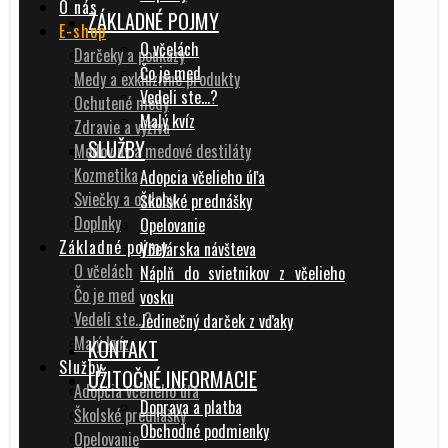
O nás
ZÁKLADNÉ POJMY
E-shop
O včelách
Darčeky a poukazy
Čo je med
Medy a exkluzívne produkty
Vedeli ste…?
Ochutené medy
Malý kvíz
Zdravie a výživa
SLUŽBY
Medoviny a medové destiláty
Kozmetika
Adopcia včelieho úľa
Sviečky a ozdoby
Školské prednášky
Doplnky
Opelovanie
Základné pojmy
Včelárska návšteva
O včelách
Náplň do svietnikov z včelieho
Čo je med
vosku
Vedeli ste…?
Jedinečný darček z vďaky
Malý kvíz
KONTAKT
Služby
UŽITOČNÉ INFORMACIE
Adopcia včelieho úľa
Doprava a platba
Školské prednášky
Obchodné podmienky
Opelovanie