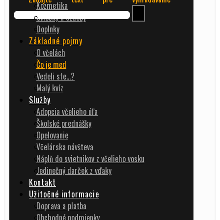
Kozmetika
Sviečky a ozdoby
Doplnky
Základné pojmy
O včelách
Čo je med
Vedeli ste…?
Malý kvíz
Služby
Adopcia včelieho úľa
Školské prednášky
Opelovanie
Včelárska návšteva
Náplň do svietnikov z včelieho vosku
Jedinečný darček z vďaky
Kontakt
Užitočné informacie
Doprava a platba
Obchodné podmienky