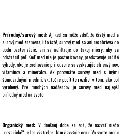
Prírodný/surový med:
Aj keď sa môže zdať, že čistý med a
surový med znamenajú to isté, surový med sa ani nezahrieva do
bodu pasterizácie, ani sa nefiltruje do takej miery, aby sa
odstránil peľ. Keď med nie je pasterizovaný, predstavuje určité
výhody, ako je zachovanie prirodzene sa vyskytujúcich enzýmov,
vitamínov a minerálov. Ak porovnáte surový med s inými
štandardnými medmi, skutočne pocítite rozdiel v tom, ako bol
vyrobený. Pre mnohých nadšencov je surový med najlepší
prírodný med na svete.
Organický med:
V dnešnej dobe sa zdá, že nazvať niečo
„organické“ je len výstrelok, ktorý zvyšuje cenu. Vo svete medu