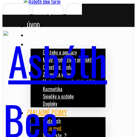
Facebook
Instagram
Email
ÚVOD
O NÁS
E-SHOP
Darčeky a poukazy
Medy a exkluzívne produkty
Ochutené medy
Zdravie a výživa
Medoviny a medové destiláty
Kozmetika
Sviečky a ozdoby
Doplnky
ZÁKLADNÉ POJMY
O včelách
Čo je med
Vedeli ste…?