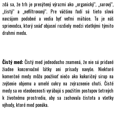
zdá sa, že trh je presýtený výrazmi ako „organický“, „surový“,
„čistý“ a „nefiltrovaný“. Pre väčšinu ľudí sú tieto slová
navzájom podobné a vedia byť veľmi mätúce. Tu je náš
sprievodca, ktorý snáď objasní rozdiely medzi všetkými týmito
druhmi medu.
Čistý med:
Čistý med jednoducho znamená, že nie sú pridané
žiadne konzervačné látky ani prísady navyše. Niektoré
komerčné medy môžu používať niečo ako kukuričný sirup na
zvýšenie objemu a umelé cukry na zvýraznenie chuti. Čisté
medy sa vo všeobecnosti vyrábajú s použitím postupov šetrných
k životnému prostrediu, aby sa zachovala čistota a všetky
výhody, ktoré med ponúka.