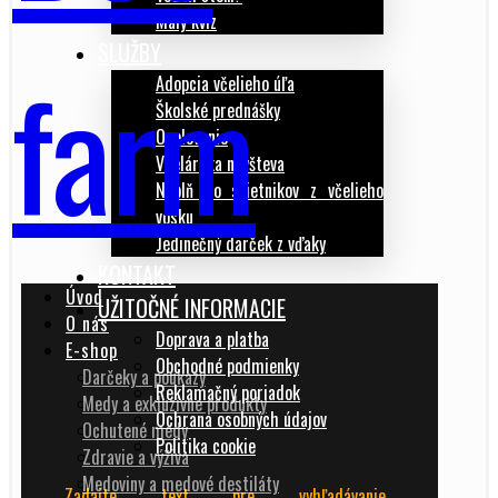
Malý kvíz
SLUŽBY
Adopcia včelieho úľa
Školské prednášky
Opelovanie
Včelárska návšteva
Náplň do svietnikov z včelieho
vosku
Jedinečný darček z vďaky
KONTAKT
Úvod
UŽITOČNÉ INFORMACIE
O nás
Doprava a platba
E-shop
Obchodné podmienky
Darčeky a poukazy
Reklamačný poriadok
Medy a exkluzívne produkty
Ochrana osobných údajov
Ochutené medy
Politika cookie
Zdravie a výživa
Medoviny a medové destiláty
Zadajte text pre vyhľadávanie