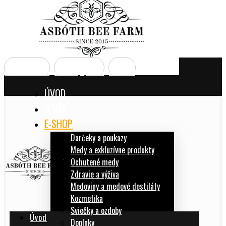
Facebook
Instagram
Email
ÚVOD
O NÁS
E-SHOP
Darčeky a poukazy
Medy a exkluzívne produkty
Ochutené medy
Zdravie a výživa
Medoviny a medové destiláty
Kozmetika
Sviečky a ozdoby
Úvod
Doplnky