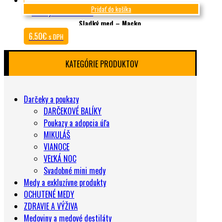
Pridať do košíka
Sladký med – Macko
6.50
€
s DPH
KATEGÓRIE PRODUKTOV
Darčeky a poukazy
DARČEKOVÉ BALÍKY
Poukazy a adopcia úľa
MIKULÁŠ
VIANOCE
VEĽKÁ NOC
Svadobné mini medy
Medy a exkluzívne produkty
OCHUTENÉ MEDY
ZDRAVIE A VÝŽIVA
Medoviny a medové destiláty