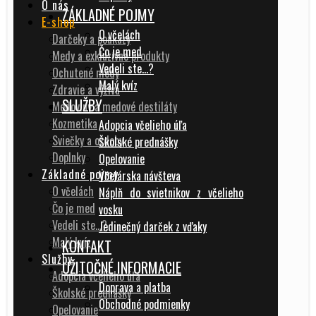
O nás
ZÁKLADNÉ POJMY
E-shop
O včelách
Darčeky a poukazy
Čo je med
Medy a exkluzívne produkty
Vedeli ste…?
Ochutené medy
Malý kvíz
Zdravie a výživa
SLUŽBY
Medoviny a medové destiláty
Kozmetika
Adopcia včelieho úľa
Sviečky a ozdoby
Školské prednášky
Doplnky
Opelovanie
Základné pojmy
Včelárska návšteva
O včelách
Náplň do svietnikov z včelieho
Čo je med
vosku
Vedeli ste…?
Jedinečný darček z vďaky
Malý kvíz
KONTAKT
Služby
UŽITOČNÉ INFORMACIE
Adopcia včelieho úľa
Doprava a platba
Školské prednášky
Obchodné podmienky
Opelovanie