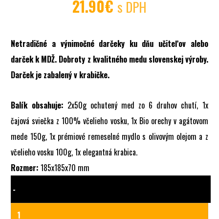
21.90
€
s DPH
Netradičné a výnimočné darčeky ku dňu učiteľov alebo
darček k MDŽ. Dobroty z kvalitného medu slovenskej výroby.
Darček je zabalený v krabičke.
Balík obsahuje:
2x50g ochutený med zo 6 druhov chutí, 1x
čajová sviečka z 100% včelieho vosku, 1x Bio orechy v agátovom
mede 150g, 1x prémiové remeselné mydlo s olivovým olejom a z
včelieho vosku 100g, 1x elegantná krabica.
Rozmer:
185x185x70 mm
-