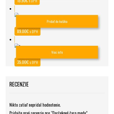
15.90
€
s DPH
Pridať do košíka
Exkluzívny balík Spirit
89.00
€
s DPH
Viac info
Čierna krabica č. 5 pre športovcov
35.00
€
s DPH
RECENZIE
Nikto zatiaľ nepridal hodnotenie.
Pridajte prvú recenziu pre “Darčekové čaro medu”