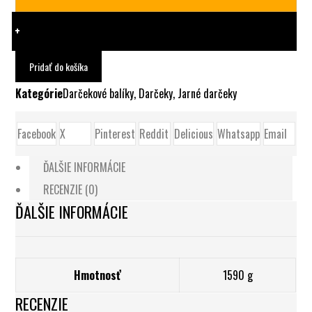
+
Pridať do košíka
Kategórie
Darčekové balíky
,
Darčeky
,
Jarné darčeky
Facebook
X
Pinterest
Reddit
Delicious
Whatsapp
Email
ĎALŠIE INFORMÁCIE
RECENZIE (0)
ĎALŠIE INFORMÁCIE
Hmotnosť
1590 g
RECENZIE