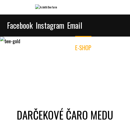
Facebook
Instagram
Email
ÚVOD
O NÁS
E-SHOP
ZÁKLADNÉ POJMY
SLUŽBY
KONTAKT
UŽITOČNÉ INFORMACIE
DARČEKOVÉ ČARO MEDU