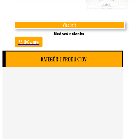
Viac info
Medová pálenka
7.90
€
s DPH
KATEGÓRIE PRODUKTOV
Darčeky a poukazy
DARČEKOVÉ BALÍKY
Poukazy a adopcia úľa
MIKULÁŠ
VIANOCE
VEĽKÁ NOC
Svadobné mini medy
Medy a exkluzívne produkty