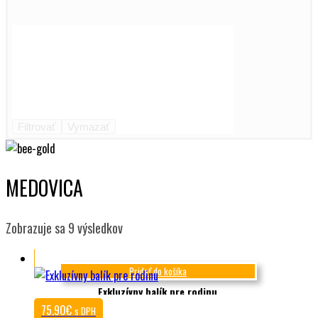
Filtrovať
Vymazať
MEDOVICA
Zoradené
Zobrazuje sa 9 výsledkov
podľa
najnovších
Pridať do košíka
Exkluzívny balík pre rodinu
75.90
€
s DPH