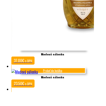
Pridať do košíka
Medová pálenka
37.00
€
s DPH
Pridať do košíka
Medová pálenka
23.50
€
s DPH