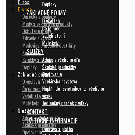
O nás
Doplnky
E-shop
ZÁKLADNÉ POJMY
Darčeky a poukazy
O včelách
Medy a exkluzívne produkty
Čo je med
Ochutené medy
Vedeli ste…?
Zdravie a výživa
Malý kvíz
Medoviny a medové destiláty
SLUŽBY
Kozmetika
Adopcia včelieho úľa
Sviečky a ozdoby
Školské prednášky
Doplnky
Opelovanie
Základné pojmy
Včelárska návšteva
O včelách
Náplň do svietnikov z včelieho
Čo je med
vosku
Vedeli ste…?
Jedinečný darček z vďaky
Malý kvíz
Služby
KONTAKT
Adopcia včelieho úľa
UŽITOČNÉ INFORMACIE
Školské prednášky
Doprava a platba
Opelovanie