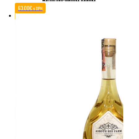
63.00
€
s DPH