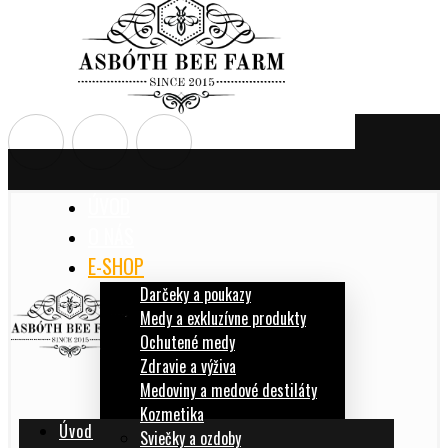
ÚVOD
O NÁS
E-SHOP
Darčeky a poukazy
Medy a exkluzívne produkty
Ochutené medy
Zdravie a výživa
Medoviny a medové destiláty
Kozmetika
Úvod
Sviečky a ozdoby