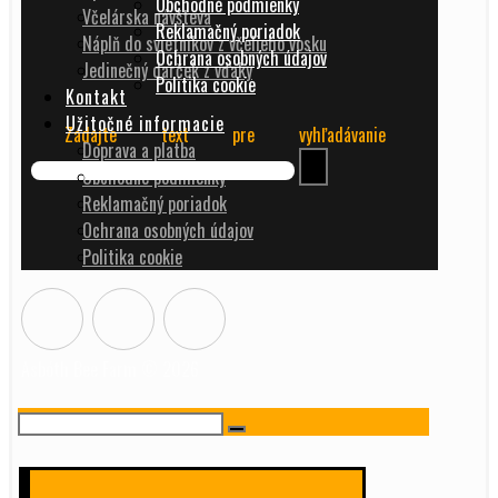
Obchodné podmienky
Včelárska návšteva
Reklamačný poriadok
Náplň do svietnikov z včelieho vosku
Ochrana osobných údajov
Jedinečný darček z vďaky
Politika cookie
Kontakt
Užitočné informacie
Zadajte text pre vyhľadávanie
Doprava a platba
Obchodné podmienky
Reklamačný poriadok
Ochrana osobných údajov
Politika cookie
Asbóth Bee Farm © 2026