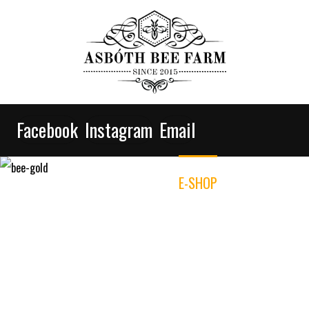
Facebook
Instagram
Email
ÚVOD
O NÁS
E-SHOP
ZÁKLADNÉ POJMY
SLUŽBY
KONTAKT
UŽITOČNÉ INFORMACIE