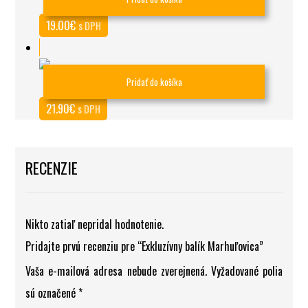
Nektár duše
19.00
€
s DPH
Pridať do košíka
Darčekové čaro medu
21.90
€
s DPH
RECENZIE
Nikto zatiaľ nepridal hodnotenie.
Pridajte prvú recenziu pre “Exkluzívny balík Marhuľovica”
Vaša e-mailová adresa nebude zverejnená.
Vyžadované polia
sú označené
*