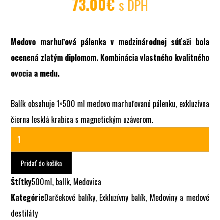
73.00
€
s DPH
Medovo marhuľová pálenka v medzinárodnej súťaži bola
ocenená zlatým diplomom. Kombinácia vlastného kvalitného
ovocia a medu.
Balík obsahuje 1×500 ml medovo marhuľovanú pálenku, exkluzívna
čierna lesklá krabica s magnetickým uzáverom.
Pridať do košíka
Štítky
500ml
,
balík
,
Medovica
Kategórie
Darčekové balíky
,
Exkluzívny balík
,
Medoviny a medové
destiláty