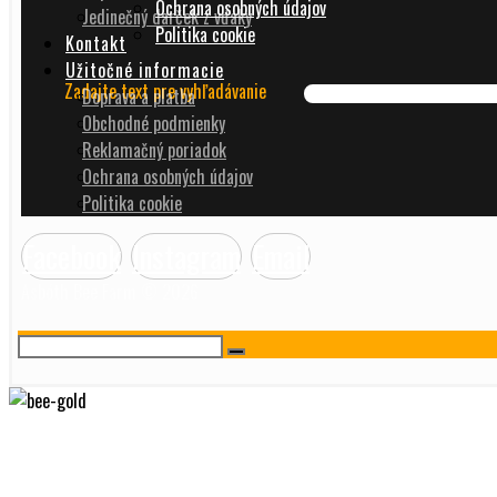
Ochrana osobných údajov
Jedinečný darček z vďaky
Politika cookie
Kontakt
Užitočné informacie
Zadajte text pre vyhľadávanie
Doprava a platba
Obchodné podmienky
Reklamačný poriadok
Ochrana osobných údajov
Politika cookie
Facebook
Instagram
Email
Asbóth Bee Farm © 2026