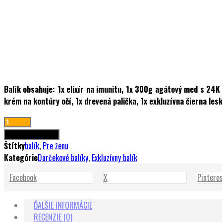
Balík obsahuje: 1x elixír na imunitu, 1x 300g agátový med s 24K
krém na kontúry očí, 1x drevená palička, 1x exkluzívna čierna l
množstvo
Exkluzívny
Pridať do košíka
balík
Štítky
balík
,
Pre ženu
pre
Kategórie
Darčekové balíky
,
Exkluzívny balík
ženu
Facebook
X
Pintere
ĎALŠIE INFORMÁCIE
RECENZIE (0)