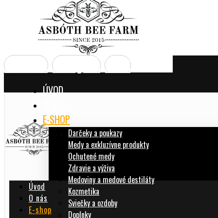
Facebook
Instagram
Email
ÚVOD
O NÁS
E-SHOP
Darčeky a poukazy
Medy a exkluzívne produkty
Ochutené medy
Zdravie a výživa
Medoviny a medové destiláty
Úvod
Kozmetika
O nás
Sviečky a ozdoby
E-shop
Doplnky