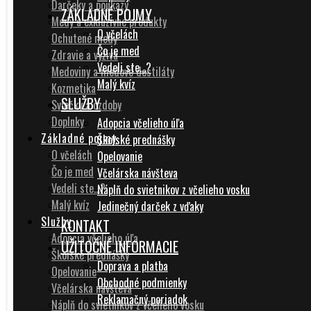
Darčeky a poukazy
ZÁKLADNÉ POJMY
Medy a exkluzívne produkty
O včelách
Ochutené medy
Čo je med
Zdravie a výživa
Vedeli ste…?
Medoviny a medové destiláty
Malý kvíz
Kozmetika
SLUŽBY
Sviečky a ozdoby
Doplnky
Adopcia včelieho úľa
Základné pojmy
Školské prednášky
O včelách
Opelovanie
Čo je med
Včelárska návšteva
Vedeli ste…?
Náplň do svietnikov z včelieho vosku
Malý kvíz
Jedinečný darček z vďaky
Služby
KONTAKT
Adopcia včelieho úľa
UŽITOČNÉ INFORMACIE
Školské prednášky
Doprava a platba
Opelovanie
Obchodné podmienky
Včelárska návšteva
Reklamačný poriadok
Náplň do svietnikov z včelieho vosku