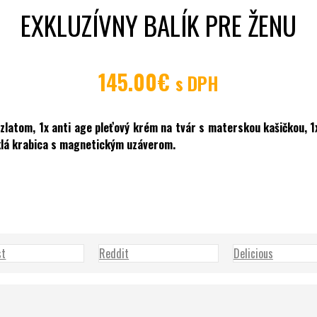
EXKLUZÍVNY BALÍK PRE ŽENU
145.00
€
s DPH
 zlatom, 1x anti age pleťový krém na tvár s materskou kašičkou, 
esklá krabica s magnetickým uzáverom.
st
Reddit
Delicious